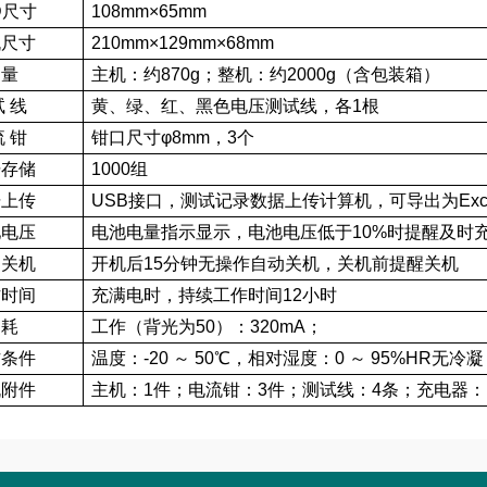
D尺寸
108mm×65mm
机尺寸
210mm×129mm×68mm
 量
主机：约870g；整机：约2000g（含包装箱）
试 线
黄、绿、红、黑色电压测试线，各1根
流 钳
钳口尺寸φ8mm，3个
据存储
1000组
据上传
USB接口，测试记录数据上传计算机，可导出为Exc
池电压
电池电量指示显示，电池电压低于10%时提醒及时
动关机
开机后15分钟无操作自动关机，关机前提醒关机
作时间
充满电时，持续工作时间12小时
 耗
工作（背光为50）：320mA；
作条件
温度：-20 ～ 50℃，相对湿度：0 ～ 95%HR无冷凝
机附件
主机：1件；电流钳：3件；测试线：4条；充电器：