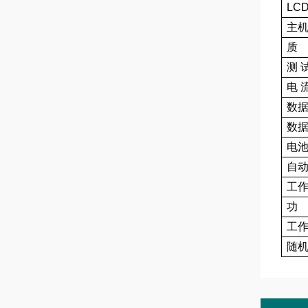
LC
主
质
测 
电 
数
数
电
自
工
功
工
随