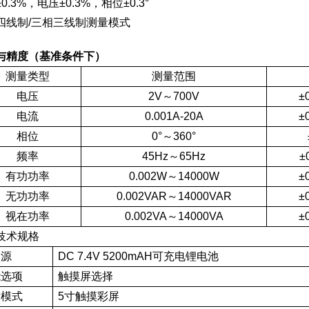
0.3%，电压±0.3%，相位±0.3°
四线制/三相三线制测量模式
与精度（基准条件下）
测量类型
测量范围
电压
2V～700V
±
电流
0.001A-20A
±
相位
0°～360°
频率
45Hz～65Hz
±
有功功率
0.002W～14000W
±
无功功率
0.002VAR～14000VAR
±
视在功率
0.002VA～14000VA
±
技术规格
 源
DC 7.4V 5200mAH可充电锂电池
能选项
触摸屏选择
示模式
5寸触摸彩屏