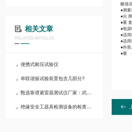
酸值在0
●测量范
●分 辨
●重 复
相关文章
●电源
●适用
RELATED ARTICLES
●适用
●外形
●重 
便携式耐压试验仪
串联谐振试验装置包含几部分?
甄选靠谱避雷器测试仪厂家：武汉华远电气
绝缘安全工器具检测设备的检查与使用