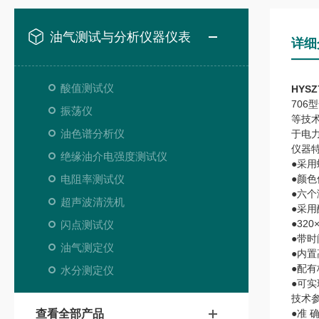
油气测试与分析仪器仪表
详细
酸值测试仪
HYS
706
振荡仪
等技
油色谱分析仪
于电
仪器
绝缘油介电强度测试仪
●采
电阻率测试仪
●颜
●六
超声波清洗机
●采
●32
闪点测试仪
●带时
油气测定仪
●内
●配有
水分测定仪
●可实
技术
查看全部产品
●准 确