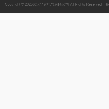
互感器的测试及校验
Copyright © 2026武汉华远电气有限公司 All Rights Reserved
电缆故障测试与定位
直流系统及蓄电池检
油气测试与分析仪器
SF6分析仪
雷电冲击
发电机
试验设备配置表