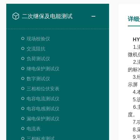
二次继保及电能测试
详细
现场校验仪
H
1.
交流阻抗
微机
负荷测试仪
2.
继电保护测试仪
的标
3.
数字测试仪
示屏
三相相位伏安表
4.
电容电流测试仪
5.
6.
电容电感测试仪
度。
漏电保护测试仪
7.
电流表
8.
9.
三相标准测试