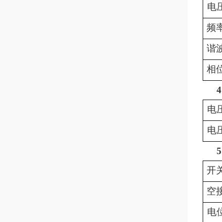
电
频
谐
相
4
电
电
5
开
空
电