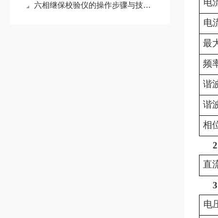
电
六相继保校验仪的操作步骤与技术要点
电
最
频
谐
谐
相
2
直
3
电