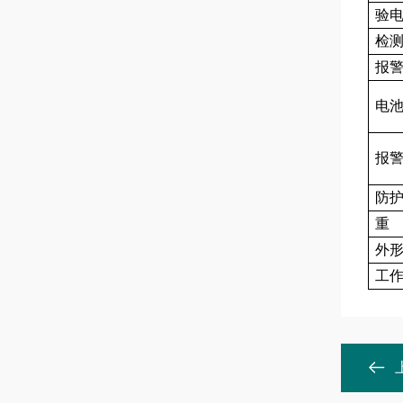
验
检
报
电
报
防
重
外
工