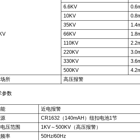
6.6KV
0.6
10KV
0.8
35KV
1.4
KV
66KV
1.8
110KV
2.2
220KV
3.0
330KV
3.6
500KV
4.2
用场所
高压报警
术参数
 能
近电报警
 源
CR1632（140mAH）纽扣电池1节
警电压范围
1KV～500KV（高压报警）
作频率
50Hz/60Hz