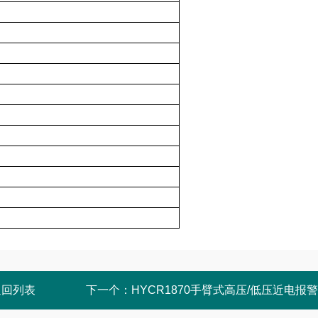
返回列表
下一个：
HYCR1870手臂式高压/低压近电报