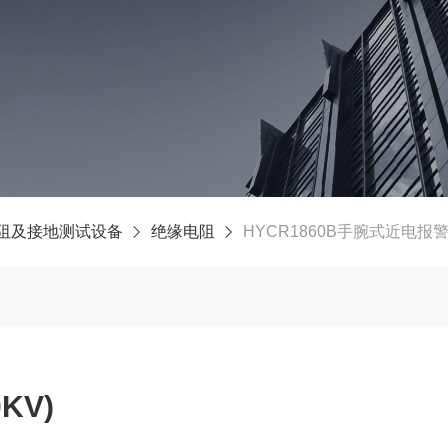
阻及接地测试设备
绝缘电阻
HYCR1860B手腕式近电报警器
KV)