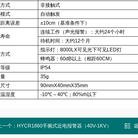
电方式
非接触式
测模式
自动触发
警距离误差
±10cm（基准条件下）
连续工作（声光报警）：大约24个小时
池寿命
待机时间：大约12个月
指示灯：8000LX可见光下可见LED灯
警方式
蜂鸣器：60dB以上（相距60CM）
护等级
IP54
 量
35g
形尺寸
90mmX40mmX35mm
作温湿度
-10℃～40℃；80%rh以下
上一个：
HYCR1860手腕式近电报警器（40V-1KV）