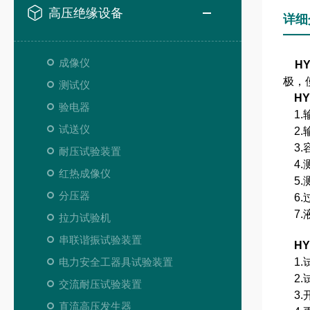
高压绝缘设备
详细
成像仪
H
极，
测试仪
H
验电器
1.输
试送仪
2.输
3.容
耐压试验装置
4.
红热成像仪
5.
分压器
6.
7.
拉力试验机
串联谐振试验装置
H
电力安全工器具试验装置
1.
2.
交流耐压试验装置
3.开
直流高压发生器