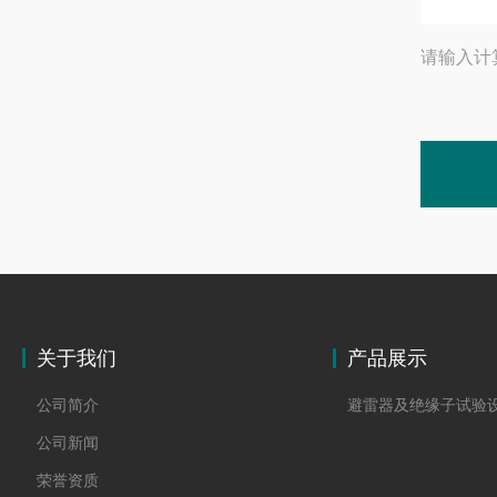
请输入计
关于我们
产品展示
公司简介
避雷器及绝缘子试验
公司新闻
荣誉资质