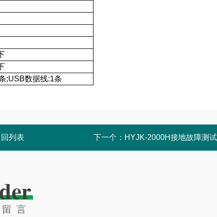
下
下
条;USB数据线:1条
返回列表
下一个：
HYJK-2000H接地故障测
der
线留言