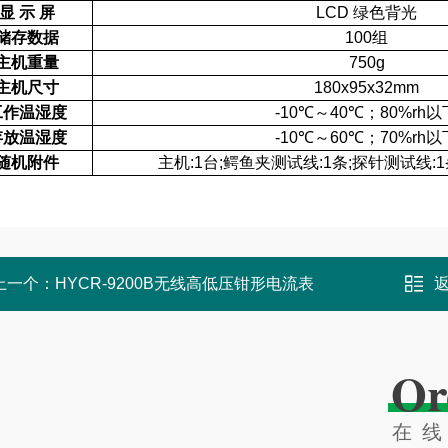
显 示 屏
LCD 绿色背光
储存数据
100组
主机重量
750g
主机尺寸
180x95x32mm
工作温湿度
-10℃～40℃；80%rh以
存放温湿度
-10℃～60℃；70%rh以
随机附件
主机:1台;鳄鱼夹测试线:1条;探针测试线:1
上一个：
HYCR-9200B无线高低压钳形电流表
Or
在