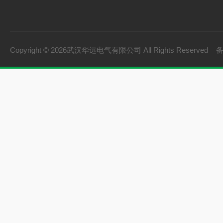
变压器类
避雷器及绝缘子试验
互感器的测试及校验
Copyright © 2026武汉华远电气有限公司 All Rights Reserved
电缆故障测试与定位
直流系统及蓄电池检
油气测试与分析仪器
SF6分析仪
雷电冲击
发电机
试验设备配置表