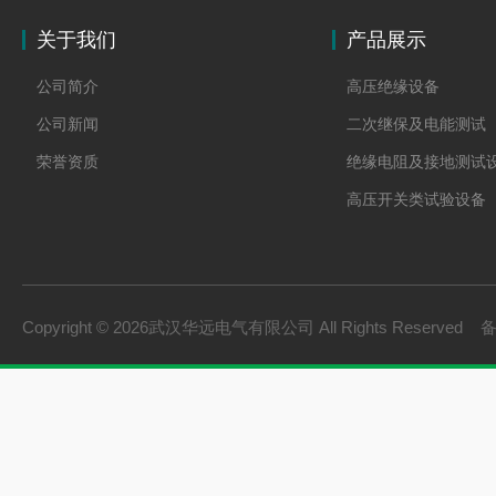
关于我们
产品展示
公司简介
高压绝缘设备
公司新闻
二次继保及电能测试
荣誉资质
绝缘电阻及接地测试
高压开关类试验设备
变压器类
避雷器及绝缘子试验
互感器的测试及校验
Copyright © 2026武汉华远电气有限公司 All Rights Reserved
电缆故障测试与定位
直流系统及蓄电池检
油气测试与分析仪器
SF6分析仪