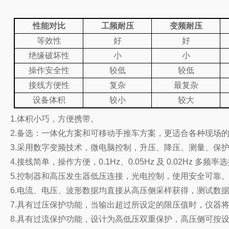
性能对比
工频耐压
变频耐压
等效性
好
好
绝缘破坏性
小
小
操作安全性
较低
较低
接线方便性
复杂
最复杂
设备体积
较小
较大
1.
体积小巧，方便携带。
2.
备选：一体化方案和可移动手推车方案，更适合各种现场
3.
采用数字变频技术，微电脑控制，升压、降压、测量、保
4.
接线简单，操作方便，0.1Hz、0.05Hz 及 0.02Hz 多
5.
控制器和高压发生器低压连接，光电控制，使用安全可靠
6.
电流、电压、波形数据均直接从高压侧采样获得，测试数
7.
具有过压保护功能，当输出超过所设定的限压值时，仪器将
8.
具有过流保护功能，设计为高低压双重保护，高压侧可按设