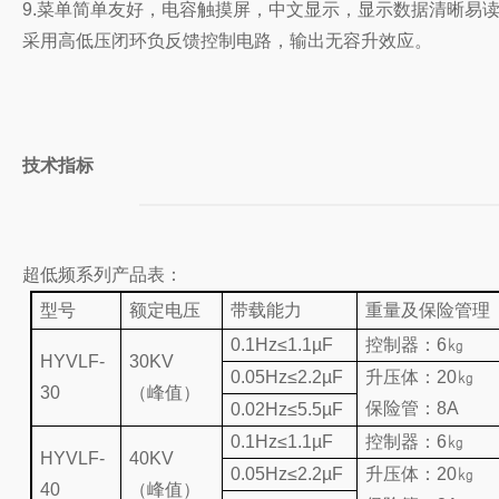
9.
菜单简单友好，电容触摸屏，中文显示，显示数据清晰易
采用高低压闭环负反馈控制电路，输出无容升效应。
技术指标
超低频系列产品表：
型号
额定电压
带载能力
重量及保险管理
0.1Hz≤1.1µF
控制器：6㎏
HYVLF-
30KV
0.05Hz≤2.2µF
升压体：20㎏
30
（峰值）
保险管：8A
0.02Hz≤5.5µF
0.1Hz≤1.1µF
控制器：6㎏
HYVLF-
40KV
0.05Hz≤2.2µF
升压体：20㎏
40
（峰值）