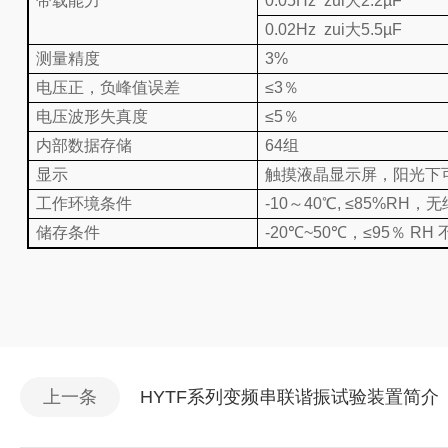
带载能力
0.05Hz zui大
2.2µF
0.02Hz zui大
5.5µF
测量精度
3%
电压正，负峰值误差
≤3％
电压波形失真度
≤5％
内部数据存储
64组
显示
触摸液晶显示屏，阳光下
工作环境条件
-10～40℃, ≤85%RH，
储存条件
-20℃~50℃，≤95％ RH
上一条
HYTF系列变频串联谐振试验装置简介